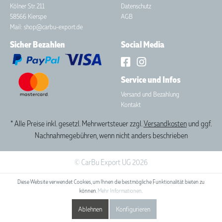
Kölner Str. 211
Datenschutz
58566 Kierspe
AGB
Mail: shop@carbu-export.de
Sicher Bezahlen
Social Media
Service und Infos
Versand und Bezahlung
Kontakt
* Alle Preise inkl. gesetzl. Mehrwertsteuer zzgl.
Versandkosten
und ggf.
Nachnahmegebühren, wenn nicht anders beschrieben
© CarBu Export UG 2026
Diese Website verwendet Cookies, um Ihnen die bestmögliche Funktionalität bieten zu
können.
Mehr Informationen
.
Ablehnen
Konfigurieren