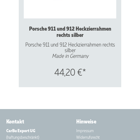
Porsche 911 und 912 Heckzierrahmen
rechts silber
Porsche 911 und 912 Heckzierrahmen rechts
silber
Made in Germany
Art.Nr.: P-20.004
Vergl.Nr.: 901545912 20
44,20 €*
Aluminium - silber hochglanzeloxiert
Für folgende Modelle:
Porsche 911 und 912 Coupé der Baujahre
1965 bis 1977 sowie Porsche 911 SC Coupé
der Baujahre 1978 bis 1979
Kontakt
Hinweise
CarBu Export UG
Impressum
(haftungsbeschränkt)
Widerrufsrecht