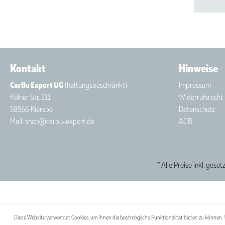
Kontakt
Hinweise
CarBu Export UG
(haftungsbeschränkt)
Impressum
Kölner Str. 211
Widerrufsrecht
58566 Kierspe
Datenschutz
Mail: shop@carbu-export.de
AGB
* Alle Preise inkl. gese
Diese Website verwendet Cookies, um Ihnen die bestmögliche Funktionalität bieten zu können.