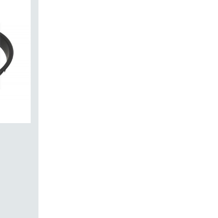
 EB
xiert