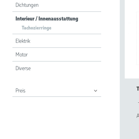
Dichtungen
Schriftzüge / Embleme
Interieur / Innenausstattung
Tachozierringe
Motor
Diverse
Elektrik
Motor
Diverse
T
Preis
A
Alu