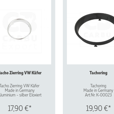
acho Zierring VW Käfer
Tachoring
Tacho Zierring VW Käfer
Tachoring
Made in Germany
Made in Germany
luminium - silber Eloxiert
Art.Nr. K-00023
Art.Nr.: K-00022
Vergl.Nr.: 113957371
Vergl.Nr.: 113957371 EC
Aluminium - schwarz elo
17,90 €*
19,90 €*
minium - hochglanzeloxiert