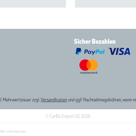
Sicher Bezahlen
tzl. Mehrwertsteuer zzgl.
Versandkosten
und ggf. Nachnahmegebühren, wenn ni
© CarBu Export UG 2026
Mehr Informationen
.