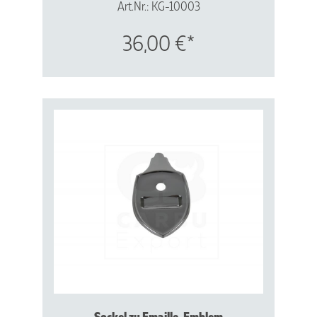
Art.Nr.: KG-10003
Vergl.Nr.: 113853621 B
36,00 €*
Sockel zu Emaille-Emblem