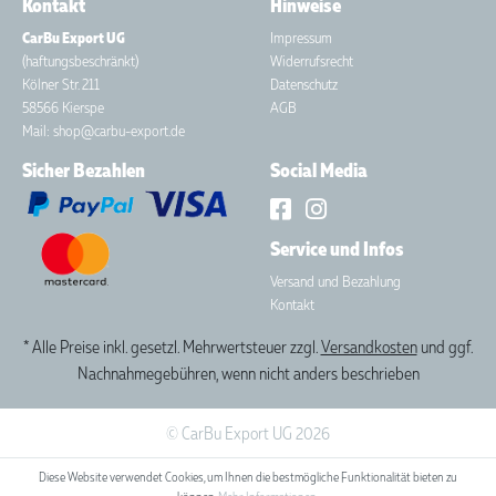
Kontakt
Hinweise
CarBu Export UG
Impressum
(haftungsbeschränkt)
Widerrufsrecht
Kölner Str. 211
Datenschutz
58566 Kierspe
AGB
Mail: shop@carbu-export.de
Sicher Bezahlen
Social Media
Service und Infos
Versand und Bezahlung
Kontakt
* Alle Preise inkl. gesetzl. Mehrwertsteuer zzgl.
Versandkosten
und ggf.
Nachnahmegebühren, wenn nicht anders beschrieben
© CarBu Export UG 2026
Diese Website verwendet Cookies, um Ihnen die bestmögliche Funktionalität bieten zu